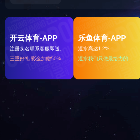
技术专区
技术专区1
技术专区2
留言中心
新闻资讯
开云(中国)
公司动态
企业资讯
Copyright © 开云足球 版权所有
湘ICP备19013565号
地址：湖南省湘潭市岳塘区河东大道88号建鑫国际社区2号楼100109室 电话：07
技术支持:
新点网络
技术专区
云鼎官方版网站登录入口
|
悟空网页版入口
|
乐动在线
|
江南平台
|
LEJI
技术专区1
技术专区2
留言中心