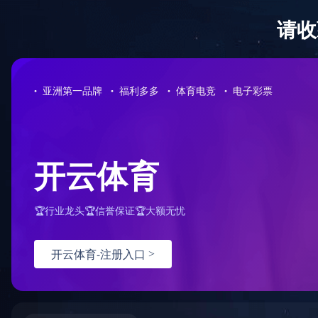
主页
>
案例展示
>
湘纺小学塑胶运动场
案例展示
网站首页
2019-07-19 10:44
案例展示
已读
关于我们
公司简介