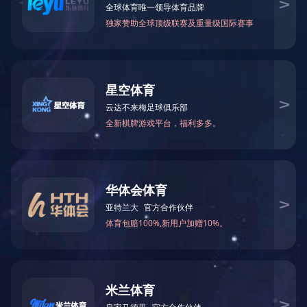
详细错误信息:
DirectoryListingM
http://www.the1couture.com:80/a/anliz
模块
请求的
odule
hanshi/2019/1230/
URL
ExecuteRequest
通知
d:\wwwroot\hnlcty\wwwroot\a\anlizha
物理路
Handler
nshi\2019\1230\
径
StaticFile
处理程
登录方
匿名
序
法
0x00000000
错误代
登录用
匿名
码
户
详细信息:
当没有在 URL 中指定文档，没有为网站或应用程序指定默认文档，或者没有为
网站或应用程序启用目录列表时，便会出现此错误。此设置可能是有意禁用
的，以保护服务器内容的安全。
查看详细信息 »
云鼎官方版网站登录入口
|
悟空网页版入口
|
乐动在线
|
江南平台
|
LEJING.COM
|
乐动平台
|
LEJING.COM
|
星空网页版
|
火狐官方网页版
|