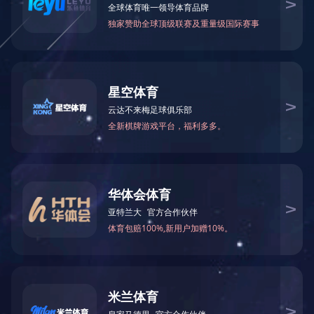
详细错误信息:
DirectoryListingM
http://www.the1couture.com:80/a/anliz
模块
请求的
odule
hanshi/2021/0412/
URL
ExecuteRequest
通知
d:\wwwroot\hnlcty\wwwroot\a\anlizha
物理路
Handler
nshi\2021\0412\
径
StaticFile
处理程
登录方
匿名
序
法
0x00000000
错误代
登录用
匿名
码
户
详细信息:
当没有在 URL 中指定文档，没有为网站或应用程序指定默认文档，或者没有为
网站或应用程序启用目录列表时，便会出现此错误。此设置可能是有意禁用
的，以保护服务器内容的安全。
查看详细信息 »
云鼎官方版网站登录入口
|
悟空网页版入口
|
乐动在线
|
江南平台
|
LEJING.COM
|
乐动平台
|
LEJING.COM
|
星空网页版
|
火狐官方网页版
|