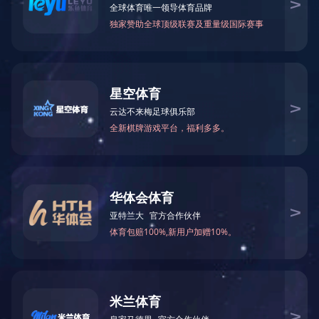
详细错误信息:
DirectoryListingM
http://www.the1couture.com:80/a/cha
模块
请求的
odule
npinzhongxin/1/touqixingsujiaopaodao/2
URL
019/0516/
ExecuteRequest
通知
Handler
d:\wwwroot\hnlcty\wwwroot\a\chanpin
物理路
zhongxin\1\touqixingsujiaopaodao\2019
径
StaticFile
处理程
\0516\
序
登录方
匿名
0x00000000
错误代
法
码
登录用
匿名
户
详细信息:
当没有在 URL 中指定文档，没有为网站或应用程序指定默认文档，或者没有为
网站或应用程序启用目录列表时，便会出现此错误。此设置可能是有意禁用
的，以保护服务器内容的安全。
查看详细信息 »
云鼎官方版网站登录入口
|
悟空网页版入口
|
乐动在线
|
江南平台
|
LEJING.COM
|
乐动平台
|
LEJING.COM
|
星空网页版
|
火狐官方网页版
|