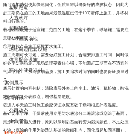
随可添加助剂使其快速固化，但质量难以确保好的成胶状态，因此为
塑胶跑道
赶工期仍在施工的工地如果最低温度已低于10℃请停止施工，并将材
人造草坪
料自行保管。
塑胶球场
若地区温度处于适宜施工范围的工地，在这个季节，球场施工需要注
意哪些事项呢？
PVC塑胶场地
①
严格按产品施工环境要求施工。
场地周边配套设施
施工周期可长可短，需要做好施工计划，合理安排施工时间，同时做
体育配套设施
好冬季防寒措施。现场监理要责任心强，不能因赶工期而在不适宜的
室内外健身器材
气温下施工，从而影响品质，施工要追求时间的同时也要保证质量过
关。
案例展示
底层处置的内容包括：清除底层外表上的尘土、油污、疏松物，酸洗
减轻或消除外表缺点，增强基层硬度。
新闻资讯
②
进入冬天施工时施工前应保证水泥基础干燥和根底外表温度。
公司动态
基础要求干净、干燥后使用专用防水底涂分二遍滚涂或刮涂于基面，
企业资讯
滚涂方向要交叉进行，原则以涂刷后基面转变为湿润颜色，不足处应
补涂（底涂的作用为渗透进基础的微细孔内，固化后起加固基面）。
技术专区