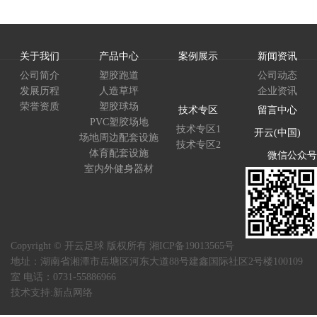
关于我们
产品中心
案例展示
新闻资讯
公司简介
塑胶跑道
公司动态
发展历程
人造草坪
企业资讯
荣誉资质
塑胶球场
技术专区
留言中心
PVC塑胶场地
技术专区1
开云(中国)
场地周边配套设施
技术专区2
体育配套设施
微信公众号
室内外健身器材
Copyright © 开云足球 版权所有
湘ICP备19013565号
地址：湖南省湘潭市岳塘区河东大道88号建鑫国际社区2号楼100109
室 电话：0731-55886966
技术支持:
新点网络