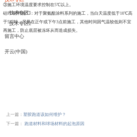
③
施工环境温度要求控制在5℃以上。
技术专区1
硅PU材料施工：对于聚氨酯涂料系列的施工，当白天温度低于10℃高
于5℃时，尽量在正午或下午3点前施工，其他时间因气温较低则不宜
技术专区2
再施工，防止底层被冻坏从而造成损失。
留言中心
开云(中国)
上一篇：
塑胶跑道该如何维护？
下一篇：
跑道材料和球场材料的起泡原因