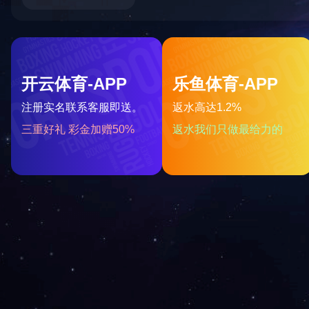
技术专区1
技术专区2
留言中心
开云(中国)
新闻资讯
公司动态
Copyright © 开云足球 版权所有
湘ICP备19013565号
企业资讯
地址：湖南省湘潭市岳塘区河东大道88号建鑫国际社区2号楼100109室 电话：07
技术支持:
新点网络
技术专区
云鼎官方版网站登录入口
|
悟空网页版入口
|
乐动在线
|
江南平台
|
LEJI
技术专区1
技术专区2
留言中心